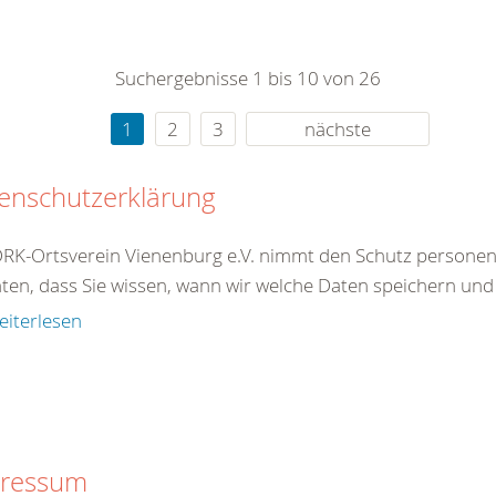
0
365
0
r Sie
Suchergebnisse 1 bis 10 von 26
rei
ie Uhr
1
2
3
nächste
enschutzerklärung
RK-Ortsverein Vienenburg e.V. nimmt den Schutz personen
en, dass Sie wissen, wann wir welche Daten speichern und 
eiterlesen
ressum