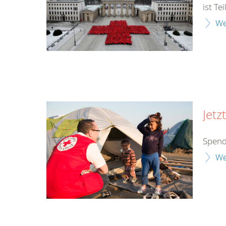
ist Te
We
Jetz
Spend
We