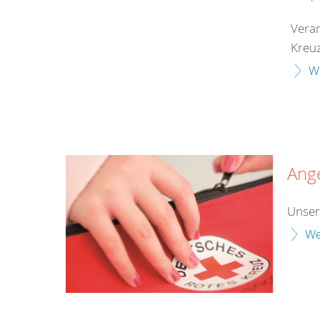
Veran
Kreuz
W
Ang
Unser
We