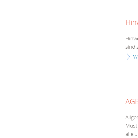
Hin
Hinwe
sind 
W
AG
Allge
Muste
alle...