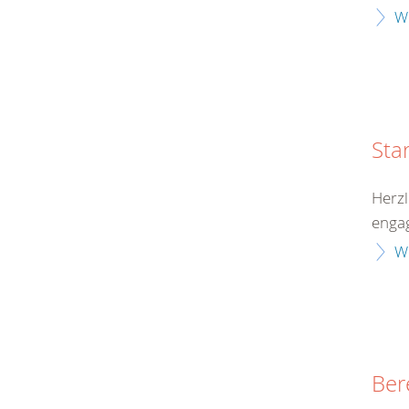
W
Sta
Herzl
engag
W
Ber