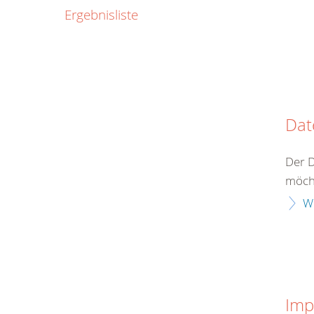
0800
Ergebnisliste
00
Infos fü
kostenf
rund um d
Dat
Der D
möcht
W
Imp