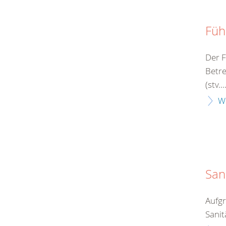
Füh
Der F
Betre
(stv...
W
San
Aufgr
Sanit