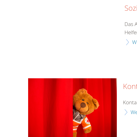
Soz
Das A
Helfe
W
Kon
Konta
We