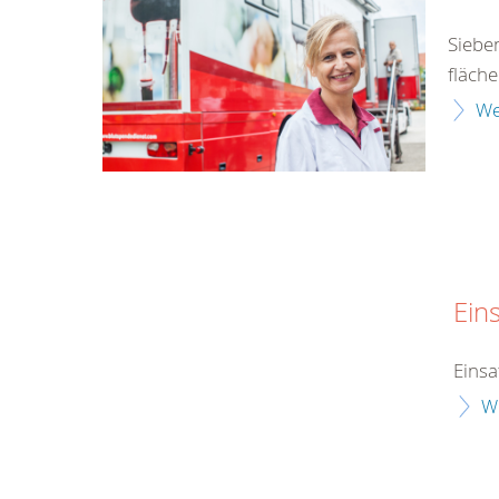
Siebe
fläch
We
Ein
Einsa
W