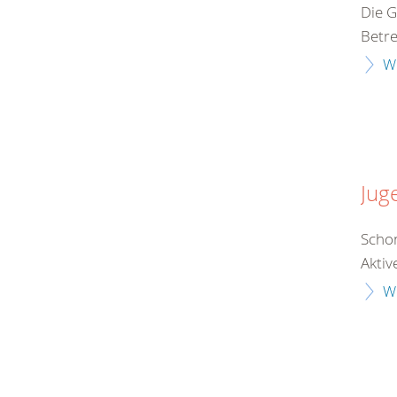
Die G
Betre
W
Jug
Schon
Aktiv
W