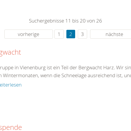
0
365
0
r Sie
Suchergebnisse 11 bis 20 von 26
rei
ie Uhr
vorherige
1
2
3
nächste
gwacht
ruppe in Vienenburg ist ein Teil der Bergwacht Harz. Wir si
n Wintermonaten, wenn die Schneelage ausreichend ist, und 
eiterlesen
tspende