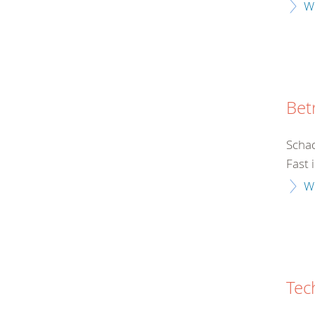
W
Bet
Schad
Fast 
W
Tec