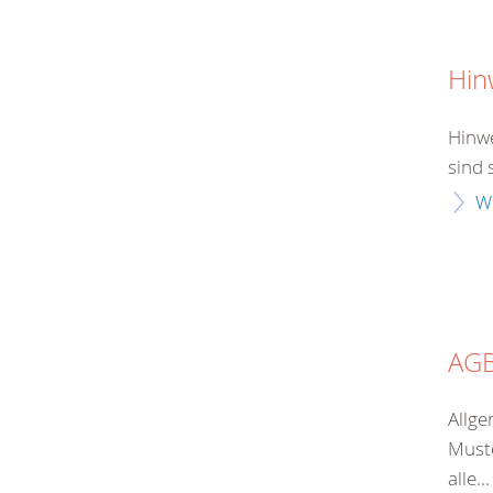
Hin
Hinwe
sind 
W
AG
Allge
Muste
alle...