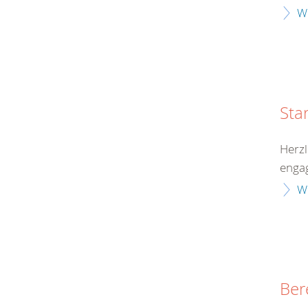
W
Sta
Herzl
engag
W
Ber