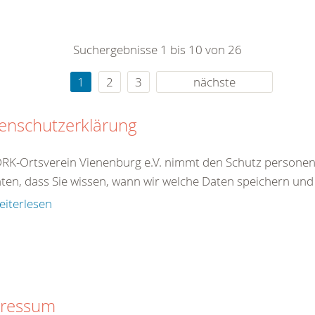
0
365
0
r Sie
Suchergebnisse 1 bis 10 von 26
rei
ie Uhr
1
2
3
nächste
enschutzerklärung
RK-Ortsverein Vienenburg e.V. nimmt den Schutz personen
en, dass Sie wissen, wann wir welche Daten speichern und 
eiterlesen
ressum