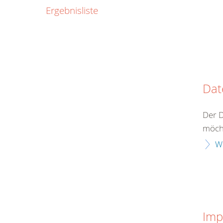
0800
Ergebnisliste
00
Infos fü
kostenf
rund um d
Dat
Der D
möcht
W
Imp