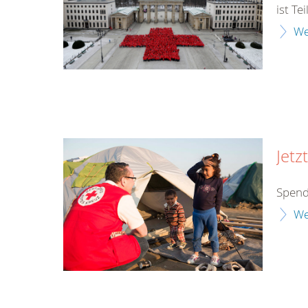
ist Te
We
Jetz
Spend
We